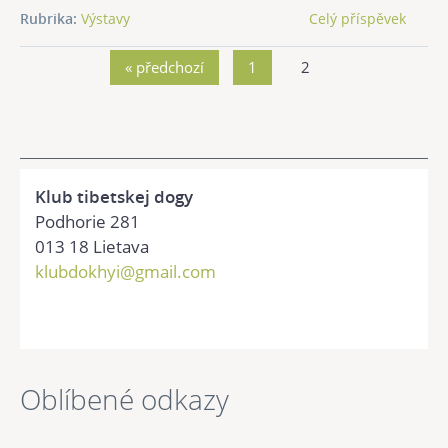
Rubrika:
Výstavy
Celý příspěvek
« předchozí
1
2
Klub tibetskej dogy
Podhorie 281
013 18 Lietava
klubdokhyi@gmail.com
Oblíbené odkazy