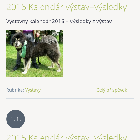
2016 Kalendár výstav+výsledky
2016
Výstavný kalendár 2016 + výsledky z výstav
Rubrika:
Výstavy
Celý příspěvek
1. 1.
2015 Kalendár výstav+výsledky
2015