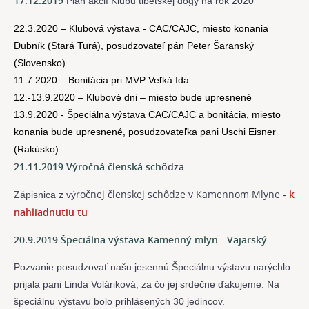
17.12.2019
Plán akcií Klubu tibetskej dogy na rok 2020
22.3.2020 – Klubová výstava - CAC/CAJC, miesto konania
Dubník (Stará Turá), posudzovateľ pán Peter Šaranský
(Slovensko)
11.7.2020 – Bonitácia pri MVP Veľká Ida
12.-13.9.2020 – Klubové dni – miesto bude upresnené
13.9.2020 - Špeciálna výstava CAC/CAJC a bonitácia, miesto
konania bude upresnené, posudzovateľka pani Uschi Eisner
(Rakúsko)
21.11.2019 Výročná členská sch
ôdza
ročnej členskej schôdze v Kamennom Mlyne
k
Zápis
nica z vý
 - 
nahliadnutiu tu
20.9.2019 Špeciálna výstava Kamenný mlyn - Vajarský
Pozvanie posudzovať našu jesennú Špeciálnu výstavu narýchlo
prijala
pani Linda Voláriková, za čo jej srdečne ďakujeme.
Na
špeciálnu výstavu bolo prihlásených 30 jedincov.