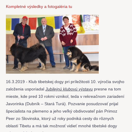
Kompletné výsledky a fotogaléria tu
16.3.2019 - Klub tibetskej dogy pri príležitosti 10. výročia svojho
založenia usporiadal
Jubilejnú klubovú výstavu
presne na tom
mieste, kde pred 10 rokmi vznikol, teda v rekreačnom zariadení
Javorinka (Dubník – Stará Turá). Pozvanie posudzovať prijal
špecialista na plemeno a jeho veľký obdivovateľ pán Primoz
Peer zo Slovinska, ktorý už roky podniká cesty do rôznych
oblastí Tibetu a má tak možnosť vidieť mnohé tibetské dogy