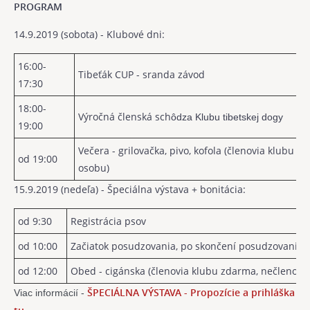
PROGRAM
14.9.2019 (sobota) - Klubové dni:
16:00-
Tibeťák CUP - sranda závod
17:30
18:00-
Výročná členská sch
ôdza Klubu tibetskej dogy
19:00
Večera - grilovačka, pivo, kofola (členovia klubu z
od 19:00
osobu)
15.9.2019 (nedeľa) - Špeciálna výstava + bonitácia:
od 9:30
Registrácia psov
od 10:00
Začiatok posudzovania, po skončení posudzovania b
od 12:00
Obed - cigánska (členovia klubu zdarma, nečlenovia
ŠPECIÁLNA VÝSTAVA - Propozície a prihláška 
Viac informácií - 