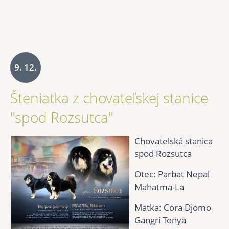
9. 12.
Šteniatka z chovateľskej stanice
2025
"spod Rozsutca"
Chovateľská stanica
spod Rozsutca
Otec: Parbat Nepal
Mahatma-La
Matka: Cora Djomo
Gangri Tonya