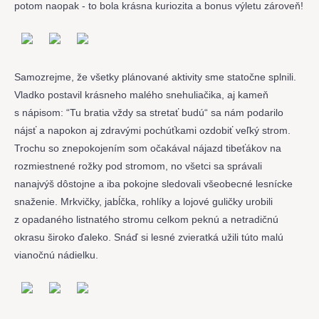
potom naopak - to bola krásna kuriozita a bonus výletu zároveň!
Samozrejme, že všetky plánované aktivity sme statočne splnili.
Vladko postavil krásneho malého snehuliačika, aj kameň
s nápisom: “Tu bratia vždy sa stretať budú“ sa nám podarilo
nájsť a napokon aj zdravými pochúťkami ozdobiť veľký strom.
Trochu so znepokojením som očakával nájazd tibeťákov na
rozmiestnené rožky pod stromom, no všetci sa správali
nanajvýš dôstojne a iba pokojne sledovali všeobecné lesnícke
snaženie. Mrkvičky, jabĺčka, rohlíky a lojové guličky urobili
z opadaného listnatého stromu celkom peknú a netradičnú
okrasu široko ďaleko. Snáď si lesné zvieratká užili túto malú
vianočnú nádielku.