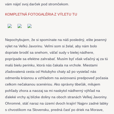
vám nájsť svoj darček pod stromčekom.
KOMPLETNÁ FOTOGALÉRIA Z VÝLETU TU
Nepochybujem, že si spomínate na náš posledný, ešte jesenný
výlet na Veľkú Javorinu. Veľmi som si želal, aby nám bolo
dopriate brodiť sa snehom, váľať sudy v bielej nádhere,
poprípade sa efektne zahrabať. Musím byť však vďačný aj za tú
malú bielu perinku, ktorá nás čakala na vrchole. Miestami
zľadovatená cesta od Holubyho chaty až po vysielač nás
odmenila krásnou a vzhľadom na avizovanú predpoveď počasia
celkom nečakanou scenériou. Ako správny tibeťák, milujem
pohľady zhora a naozaj sa mi naskytol nádherný výhľad na
ďaleké vrchy aj blízke doliny na oboch stranách Veľkej Javoriny.
Ohromné, stáť naraz na území dvoch krajín! Najprv zadné labky
s chvostíkom na Slovensku, predná časť po driek na Morave,