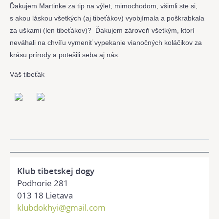
Ďakujem Martinke za tip na výlet, mimochodom, všimli ste si,
s akou láskou všetkých (aj tibeťákov) vyobjímala a poškrabkala
za uškami (len tibeťákov)? Ďakujem zároveň všetkým, ktorí
neváhali na chvíľu vymeniť vypekanie vianočných koláčikov za
krásu prírody a potešili seba aj nás.
Váš tibeťák
Klub tibetskej dogy
Podhorie 281
013 18 Lietava
klubdokhyi@gmail.com