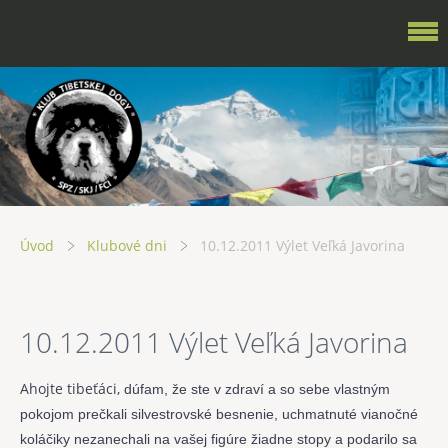
Úvod
Klubové dni
10.12.2011 Výlet Veľká Javorina
10.12.2011 Výlet Veľká Javorina
Ahojte tibeťáci,
dúfam, že ste v zdraví a so sebe vlastným
pokojom prečkali silvestrovské besnenie, uchmatnuté vianočné
koláčiky nezanechali na vašej figúre žiadne stopy a podarilo sa