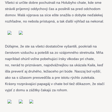
Všetci si určite dobre pochutnali na Holubyho chate, kde sme
strávili príjemný oddychový čas a posilnili sa pred odchodom
domov. Malá výprava sa síce ešte snažila o dobytie neďalekej
rozhľadne, no nebola prístupná, a tak ďalší výhľad sa nekonal.
Dúfajme, že ste sa všetci dostatočne vyšantili, pookriali na
čerstvom vzduchu a potešili sa zo vzájomného stretnutia. Mňa
napríklad ohúril voľne pobehujúci írsky vlkodav pri chate,
no, nerád to priznávam, najodvážnejšou sa ukázala Kaila, keď
išla preveriť aj druhého, ležiaceho pri búde. Naozaj bol vyšší,
ako sa s úžasom presvedčila a pre istotu rýchlo zutekala.
Krásny rozprávajúci papagáj v chate bol tiež dôkazom, že stačí
vyjsť z domu a zážitky čakajú za rohom.