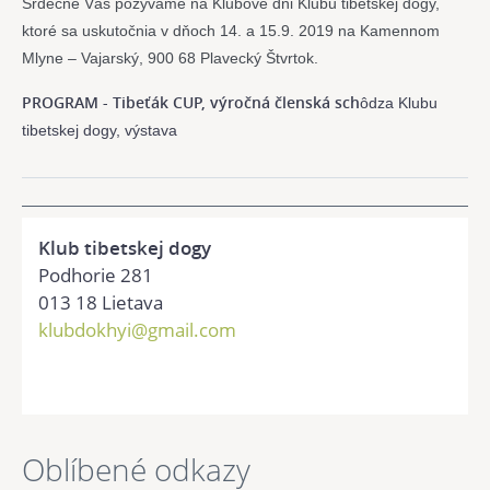
Srdečne Vás pozývame na Klubové dni Klubu tibetskej dogy, 
ktoré sa uskutočnia v dňoch 14. a 15.9. 2019 na Kamennom 
Mlyne – Vajarský, 900 68 Plavecký Štvrtok. 
PROGRAM -
Tibeťák CUP, výročná členská sch
ôdza Klubu
tibetskej dogy, výstava
Klub tibetskej dogy
Podhorie 281
013 18 Lietava
klubdokhyi@gmail.com
Oblíbené odkazy