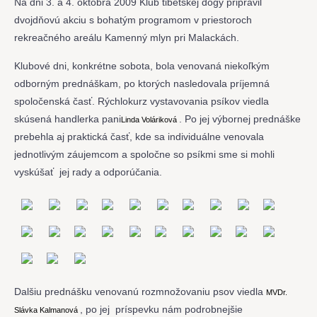
Na dni 3. a 4. októbra 2009 Klub tibetskej dogy pripravil
dvojdňovú akciu s bohatým programom v priestoroch
rekreačného areálu Kamenný mlyn pri Malackách.
Klubové dni, konkrétne sobota, bola venovaná niekoľkým
odborným prednáškam, po ktorých nasledovala príjemná
spoločenská časť. Rýchlokurz vystavovania psíkov viedla
skúsená handlerka pani
. Po jej výbornej prednáške
Linda Voláriková
prebehla aj praktická časť, kde sa individuálne venovala
jednotlivým záujemcom a spoločne so psíkmi sme si mohli
vyskúšať jej rady a odporúčania.
Dalšiu prednášku venovanú rozmnožovaniu psov viedla
MVDr.
, po jej príspevku nám podrobnejšie
Slávka Kalmanová