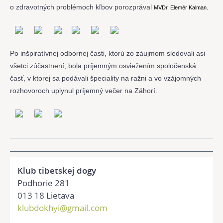
o zdravotných problémoch kľbov porozprával
MVDr. Elemér Kalman.
Po inšpiratívnej odbornej časti, ktorú zo záujmom sledovali asi
všetci zúčastnení, bola príjemným osviežením spoločenská
časť, v ktorej sa podávali špeciality na ražni a vo vzájomných
rozhovoroch uplynul príjemný večer na Záhorí.
Klub tibetskej dogy
Podhorie 281
013 18 Lietava
klubdokhyi@gmail.com