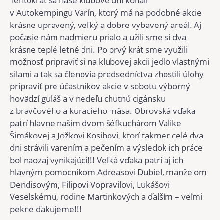
Tentokrát sa naše klubové dni konali
v Autokempingu Varín, ktorý má na podobné akcie
krásne upravený, veľký a dobre vybavený areál. Aj
počasie nám nadmieru prialo a užili sme si dva
krásne teplé letné dni. Po prvý krát sme využili
možnosť pripraviť si na klubovej akcii jedlo vlastnými
silami a tak sa členovia predsedníctva zhostili úlohy
pripraviť pre účastníkov akcie v sobotu výborný
hovädzí guláš a v nedeľu chutnú cigánsku
z bravčového a kuracieho mäsa. Obrovská vďaka
patrí hlavne našim dvom šéfkuchárom Valike
Šimákovej a Jožkovi Kosibovi, ktorí takmer celé dva
dni strávili varením a pečením a výsledok ich práce
bol naozaj vynikajúci!!! Veľká vďaka patrí aj ich
hlavným pomocníkom Adreasovi Dubiel, manželom
Dendisovým, Filipovi Vopravilovi, Lukášovi
Veselskému, rodine Martinkových a ďalším – veľmi
pekne ďakujeme!!!