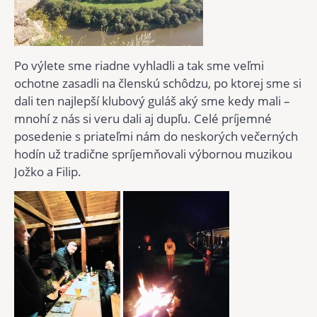
Po výlete sme riadne vyhladli a tak sme veľmi
ochotne zasadli na členskú schôdzu, po ktorej sme si
dali ten najlepší klubový guláš aký sme kedy mali –
mnohí z nás si veru dali aj dupľu. Celé príjemné
posedenie s priateľmi nám do neskorých večerných
hodín už tradične spríjemňovali výbornou muzikou
Jožko a Filip.