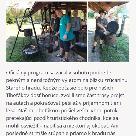
Oficiálny program sa začal v sobotu poobede
pekným a nenáročným výletom na blízku zrúcaninu
Starého hradu. Keďže počasie bolo pre našich
Tibeťákov dosť horúce, zvolili sme časť trasy prejsť
na autách a pokračovať peši až v príjemnom tieni
lesa. Našim Tibeťákom prišiel veľmi vhod potok
pretekajúci pozdĺž turistického chodníka, kde sa
mohli osviežiť – napiť sa a niektorí aj okúpať. Ani
posledné strmšie stúpanie priamo k hradu nás