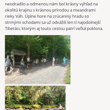
neodradilo a odmenou nám bol krásny výhľad na
okolitú krajinu s krásnou prírodou a meandrami
rieky Váh. Úplne hore na zrúcaniny hradu so
strmými schodami sa už odvážili len tí najodolnejší
Tibetáci, ktorým aj touto cestou patrí veľká poklona.