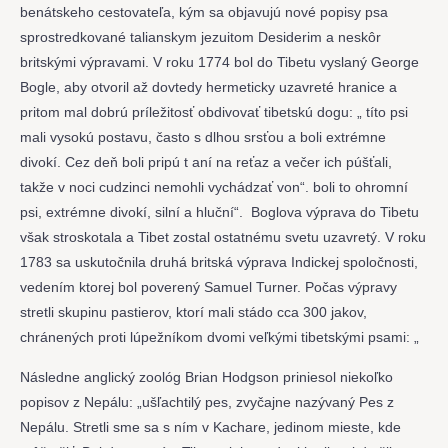
benátskeho cestovateľa, kým sa objavujú nové popisy psa
sprostredkované talianskym jezuitom Desiderim a neskôr
britskými výpravami. V roku 1774 bol do Tibetu vyslaný George
Bogle, aby otvoril až dovtedy hermeticky uzavreté hranice a
pritom mal dobrú príležitosť obdivovať tibetskú dogu: „ títo psi
mali vysokú postavu, často s dlhou srsťou a boli extrémne
divokí. Cez deň boli pripú t aní na reťaz a večer ich púšťali,
takže v noci cudzinci nemohli vychádzať von“. boli to ohromní
psi, extrémne divokí, silní a hluční“. Boglova výprava do Tibetu
však stroskotala a Tibet zostal ostatnému svetu uzavretý. V roku
1783 sa uskutočnila druhá britská výprava Indickej spoločnosti,
vedením ktorej bol poverený Samuel Turner. Počas výpravy
stretli skupinu pastierov, ktorí mali stádo cca 300 jakov,
chránených proti lúpežníkom dvomi veľkými tibetskými psami: „
Následne anglický zoológ Brian Hodgson priniesol niekoľko
popisov z Nepálu: „ušľachtilý pes, zvyčajne nazývaný Pes z
Nepálu. Stretli sme sa s ním v Kachare, jedinom mieste, kde