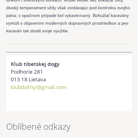
slnkom i snehovými búrkami. Musel vedieť tiež dokázať svoj
divoký temperament vždy však zostávajúc pod kontrolou svojho
pána; v opačnom prípade bol vykastrovaný. Bohužiaľ karavány
vymizli s objavením moderných dopravných prostriedkov a pes
karaván tak stratil svoje využitie.
Klub tibetskej dogy
Podhorie 281
013 18 Lietava
klubdokhyi@gmail.com
Oblíbené odkazy