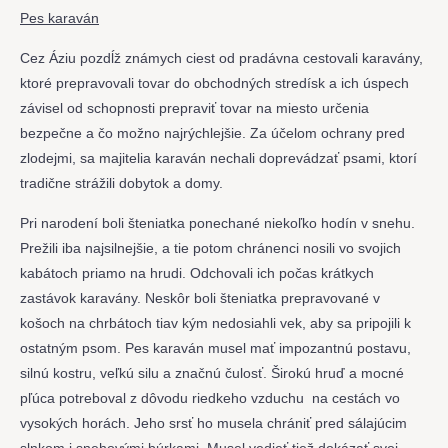
Pes karaván
Cez Áziu pozdĺž známych ciest od pradávna cestovali karavány,
ktoré prepravovali tovar do obchodných stredísk a ich úspech
závisel od schopnosti prepraviť tovar na miesto určenia
bezpečne a čo možno najrýchlejšie. Za účelom ochrany pred
zlodejmi, sa majitelia karaván nechali doprevádzať psami, ktorí
tradične strážili dobytok a domy.
Pri narodení boli šteniatka ponechané niekoľko hodín v snehu.
Prežili iba najsilnejšie, a tie potom chránenci nosili vo svojich
kabátoch priamo na hrudi. Odchovali ich počas krátkych
zastávok karavány. Neskôr boli šteniatka prepravované v
košoch na chrbátoch tiav kým nedosiahli vek, aby sa pripojili k
ostatným psom. Pes karaván musel mať impozantnú postavu,
silnú kostru, veľkú silu a značnú čulosť. Širokú hruď a mocné
pľúca potreboval z dôvodu riedkeho vzduchu na cestách vo
vysokých horách. Jeho srsť ho musela chrániť pred sálajúcim