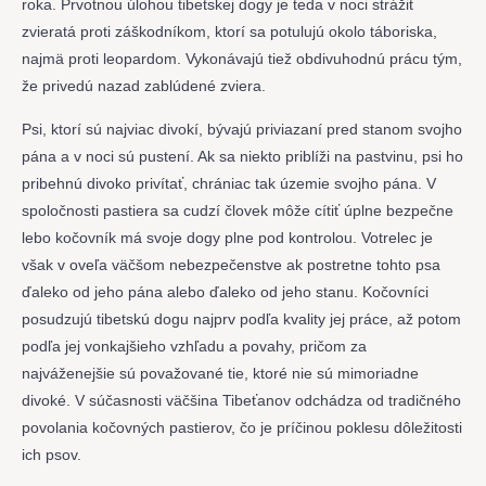
roka. Prvotnou úlohou tibetskej dogy je teda v noci strážiť
zvieratá proti záškodníkom, ktorí sa potulujú okolo táboriska,
najmä proti leopardom. Vykonávajú tiež obdivuhodnú prácu tým,
že privedú nazad zablúdené zviera.
Psi, ktorí sú najviac divokí, bývajú priviazaní pred stanom svojho
pána a v noci sú pustení. Ak sa niekto priblíži na pastvinu, psi ho
pribehnú divoko privítať, chrániac tak územie svojho pána. V
spoločnosti pastiera sa cudzí človek môže cítiť úplne bezpečne
lebo kočovník má svoje dogy plne pod kontrolou. Votrelec je
však v oveľa väčšom nebezpečenstve ak postretne tohto psa
ďaleko od jeho pána alebo ďaleko od jeho stanu. Kočovníci
posudzujú tibetskú dogu najprv podľa kvality jej práce, až potom
podľa jej vonkajšieho vzhľadu a povahy, pričom za
najváženejšie sú považované tie, ktoré nie sú mimoriadne
divoké. V súčasnosti väčšina Tibeťanov odchádza od tradičného
povolania kočovných pastierov, čo je príčinou poklesu dôležitosti
ich psov.