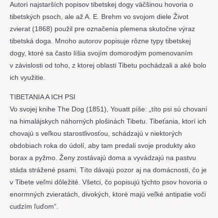
Autori najstarších popisov tibetskej dogy väčšinou hovoria o
tibetských psoch, ale až A. E. Brehm vo svojom diele Život
zvierat (1868) použil pre označenia plemena skutočne výraz
tibetská doga. Mnoho autorov popisuje rôzne typy tibetskej
dogy, ktoré sa často líšia svojím domorodým pomenovaním
v závislosti od toho, z ktorej oblasti Tibetu pochádzali a aké bolo
ich využitie.
TIBETANIA A ICH PSI
Vo svojej knihe The Dog (1851), Youatt píše: „títo psi sú chovaní
na himalájskych náhorných plošinách Tibetu. Tibeťania, ktorí ich
chovajú s veľkou starostlivosťou, schádzajú v niektorých
obdobiach roka do údolí, aby tam predali svoje produkty ako
borax a pyžmo. Ženy zostávajú doma a vyvádzajú na pastvu
stáda strážené psami. Títo dávajú pozor aj na domácnosti, čo je
v Tibete veľmi dôležité. Všetci, čo popisujú týchto psov hovoria o
enormných zvieratách, divokých, ktoré majú veľké antipatie voči
cudzím ľuďom“.