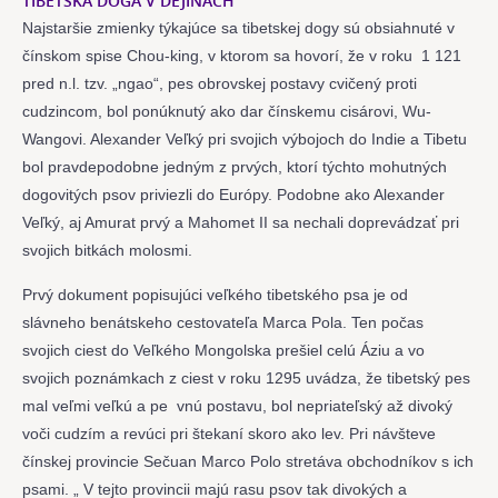
TIBETSKÁ DOGA V DEJINÁCH
Najstaršie zmienky týkajúce sa tibetskej dogy sú obsiahnuté v
čínskom spise Chou-king, v ktorom sa hovorí, že v roku 1 121
pred n.l. tzv. „ngao“, pes obrovskej postavy cvičený proti
cudzincom, bol ponúknutý ako dar čínskemu cisárovi, Wu-
Wangovi. Alexander Veľký pri svojich výbojoch do Indie a Tibetu
bol pravdepodobne jedným z prvých, ktorí týchto mohutných
dogovitých psov priviezli do Európy. Podobne ako Alexander
Veľký, aj Amurat prvý a Mahomet II sa nechali doprevádzať pri
svojich bitkách molosmi.
Prvý dokument popisujúci veľkého tibetského psa je od
slávneho benátskeho cestovateľa Marca Pola. Ten počas
svojich ciest do Veľkého Mongolska prešiel celú Áziu a vo
svojich poznámkach z ciest v roku 1295 uvádza, že tibetský pes
mal veľmi veľkú a pe vnú postavu, bol nepriateľský až divoký
voči cudzím a revúci pri štekaní skoro ako lev. Pri návšteve
čínskej provincie Sečuan Marco Polo stretáva obchodníkov s ich
psami. „ V tejto provincii majú rasu psov tak divokých a