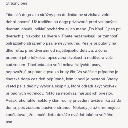
Strážný pes
Tibetská doga ako strážny pes dedinčanov si získala veľmi
dobrú povesť. Už tradične sú dogy priviazané pred vstupnými
dverami obydlí, odkiaľ pochádza aj ich meno „Do Khyi“ („pes pri
dverách“). Nakoľko sa dvere v Tibete nezamykajú, prítomnosť
ostražitého strážneho psa je nevyhnutná. Pes je pripútaný na
dlhú reťaz pred dverami od najútlejšieho detstva, z čoho
pramení jeho toľkokrát opisovaná divokosť a nedôvera voči
cudzincom. Tibeťania ako veľkí milovníci týchto psov,
nepovažujú pripútanie psa za krutý čin. Vo väčšine prípadov je
tibetská doga cez deň pripútaná, kým v noci je pustená. Vtedy
všetci psi z dediny vytvoria skupinu, ktorá odradí akýchkoľvek
prípadných votrelcov. Nikto sa neodváži narušiť ich priestor.
Avšak, akonáhle niektorý člen rodiny privedie návštevníka až do
domu, pes zostane pasívne stranou. Niekedy je až ohromujúce
konštatovať, že i malé dieťa dokáže ovládať takého veľkého
psa.