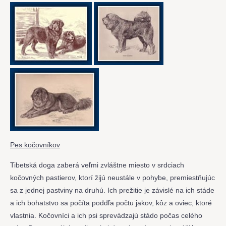
Pes kočovníkov
Tibetská doga zaberá veľmi zvláštne miesto v srdciach
kočovných pastierov, ktorí žijú neustále v pohybe, premiestňujúc
sa z jednej pastviny na druhú. Ich prežitie je závislé na ich stáde
a ich bohatstvo sa počíta poddľa počtu jakov, kôz a oviec, ktoré
vlastnia. Kočovníci a ich psi sprevádzajú stádo počas celého