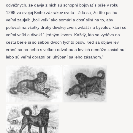
odvážnych, že davja z nich sú schopní bojovať s píše v roku
1298 vo svojej Knihe zázrakov sveta . Zdá sa, že títo psi ho
veľmi zaujali: „boli veľkí ako somári a dosť silní na to, aby
poľovali na všetky druhy divokej zveri, zvlášť na byvolov, ktorí sú
veľmi veľkí a divokí.“ jedným levom. Každý, kto sa vydáva na
cestu berie si so sebou dvoch týchto psov. Keď sa objaví lev,
vrhnú sa na neho s veľkou odvahou a lev ich nemôže zasiahnuť
lebo sú veľmi obratní pri uhýbaní sa jeho zásahom.“