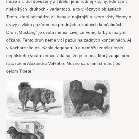
môže žiť. Bol dovezený z Tibetu, jeho rodnej krajiny, kde žije v
niekoľkých druhoch - variantoch, a to v rôznych oblastiach.
Tento, ktorý pochádza z Lhasy je najkrajší a skoro vždy čierny a
dravý s vlčím pazúrom na predných a zadných končatinách.
Druh „Mustang“ je oveľa menší, živej červenej farby s malými
očkami. Tento druh nemá vlčí pazúr na zadných končatinách. Aj
v Kachare títo psi rýchlo degenerujú a nemôžu znášať teplo
nepálskeho vnútrozemia. Zdá sa, že je to pes, ktorý zaujal pred
tisíc rokmi Alexandra Veľkého. Možno sa s ním stretnúť po
celom Tibete.“