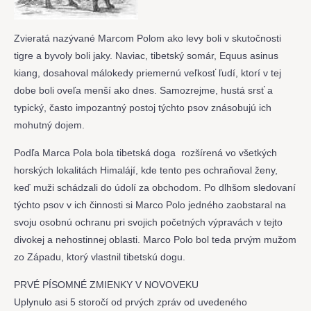
Zvieratá nazývané Marcom Polom ako levy boli v skutočnosti
tigre a byvoly boli jaky. Naviac, tibetský somár, Equus asinus
kiang, dosahoval málokedy priemernú veľkosť ľudí, ktorí v tej
dobe boli oveľa menší ako dnes. Samozrejme, hustá srsť a
typický, často impozantný postoj týchto psov znásobujú ich
mohutný dojem.
Podľa Marca Pola bola tibetská doga rozšírená vo všetkých
horských lokalitách Himalájí, kde tento pes ochraňoval ženy,
keď muži schádzali do údolí za obchodom. Po dlhšom sledovaní
týchto psov v ich činnosti si Marco Polo jedného zaobstaral na
svoju osobnú ochranu pri svojich početných výpravách v tejto
divokej a nehostinnej oblasti. Marco Polo bol teda prvým mužom
zo Západu, ktorý vlastnil tibetskú dogu.
PRVÉ PÍSOMNÉ ZMIENKY V NOVOVEKU
Uplynulo asi 5 storočí od prvých zpráv od uvedeného