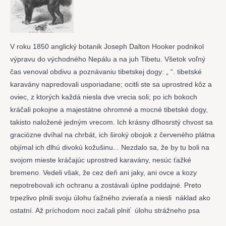
V roku 1850 anglický botanik Joseph Dalton Hooker podnikol
výpravu do východného Nepálu a na juh Tibetu. Všetok voľný
čas venoval obdivu a poznávaniu tibetskej dogy: „ “. tibetské
karavány napredovali usporiadane; ocitli ste sa uprostred kôz a
oviec, z ktorých každá niesla dve vrecia soli; po ich bokoch
kráčali pokojne a majestátne ohromné a mocné tibetské dogy,
takisto naložené jedným vrecom. Ich krásny dlhosrstý chvost sa
graciózne dvíhal na chrbát, ich široký obojok z červeného plátna
objímal ich dlhú divokú kožušinu... Nezdalo sa, že by tu boli na
svojom mieste kráčajúc uprostred karavány, nesúc ťažké
bremeno. Vedeli však, že cez deň ani jaky, ani ovce a kozy
nepotrebovali ich ochranu a zostávali úplne poddajné. Preto
trpezlivo plnili svoju úlohu ťažného zvieraťa a niesli náklad ako
ostatní. Až príchodom noci začali plniť úlohu strážneho psa