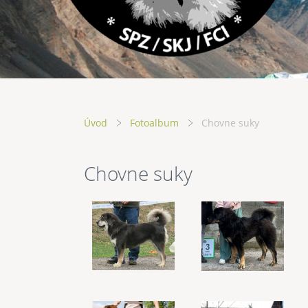
Úvod
Fotoalbum
Chovne suky
Chovne suky