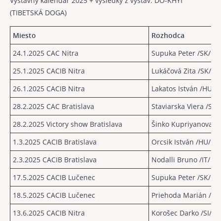
Výstavný kalendár 2025 + výsledky z výstav: DO-KHYI
(TIBETSKÁ DOGA)
Miesto
Rozhodca
24.1.2025 CAC Nitra
Supuka Peter /SK/
25.1.2025 CACIB Nitra
Lukáčová Zita /SK/
26.1.2025 CACIB Nitra
Lakatos István /HU/
28.2.2025 CAC Bratislava
Staviarska Viera /SK/
28.2.2025 Victory show Bratislava
Šinko Kupriyanova Ol
1.3.2025 CACIB Bratislava
Orcsik István /HU/
2.3.2025
CACIB Bratislava
Nodalli Bruno /IT/
17.5.2025
CACIB Lučenec
Supuka Peter /SK/
18.5.2025
CACIB Lučenec
Priehoda Marián /SK
13.6.2025
CACIB Nitra
Korošec Darko /SI/