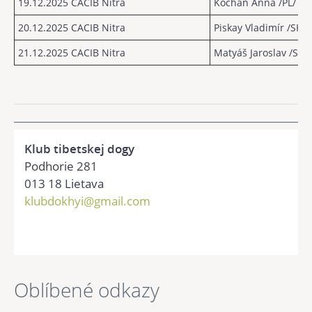
19.12.2025 CACIB Nitra
Kochan Anna /PL/
20.12.2025 CACIB Nitra
Piskay Vladimír /SK/
21.12.2025 CACIB Nitra
Matyáš Jaroslav /SK/
Klub tibetskej dogy
Podhorie 281
013 18 Lietava
klubdokhyi@gmail.com
Oblíbené odkazy