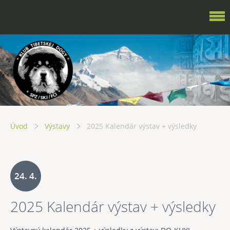
Úvod
Výstavy
2025 Kalendár výstav + výsledky
24. 4.
2025 Kalendár výstav + výsledky
2025