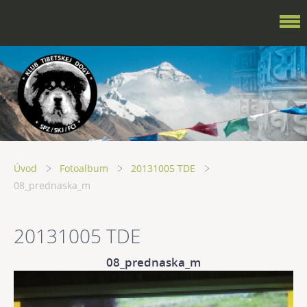
Úvod
Fotoalbum
20131005 TDE
08_prednaska_m
20131005 TDE
08_prednaska_m