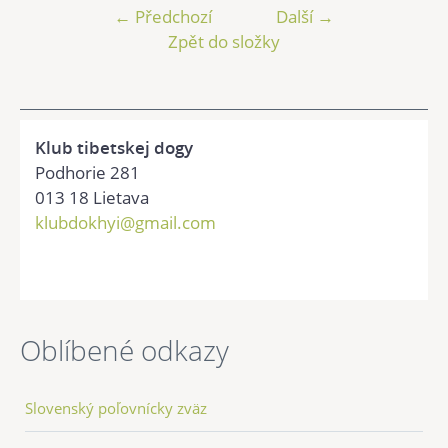
← Předchozí
Další →
Zpět do složky
Klub tibetskej dogy
Podhorie 281
013 18 Lietava
klubdokhyi@gmail.com
Oblíbené odkazy
Slovenský poľovnícky zväz