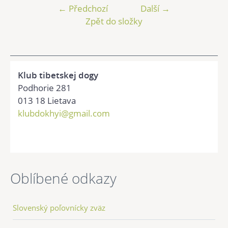
← Předchozí
Další →
Zpět do složky
Klub tibetskej dogy
Podhorie 281
013 18 Lietava
klubdokhyi@gmail.com
Oblíbené odkazy
Slovenský poľovnícky zväz