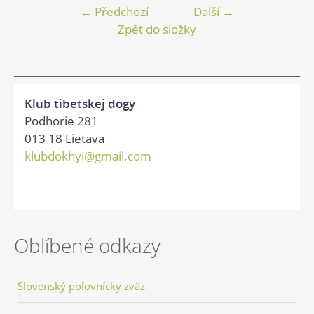
← Předchozí
Další →
Zpět do složky
Klub tibetskej dogy
Podhorie 281
013 18 Lietava
klubdokhyi@gmail.com
Oblíbené odkazy
Slovenský poľovnícky zväz