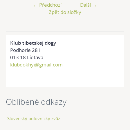
← Předchozí
Další →
Zpět do složky
Klub tibetskej dogy
Podhorie 281
013 18 Lietava
klubdokhyi@gmail.com
Oblíbené odkazy
Slovenský poľovnícky zväz