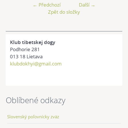
← Předchozí
Další →
Zpět do složky
Klub tibetskej dogy
Podhorie 281
013 18 Lietava
klubdokhyi@gmail.com
Oblíbené odkazy
Slovenský poľovnícky zväz