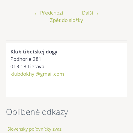
← Předchozí
Další →
Zpět do složky
Klub tibetskej dogy
Podhorie 281
013 18 Lietava
klubdokhyi@gmail.com
Oblíbené odkazy
Slovenský poľovnícky zväz