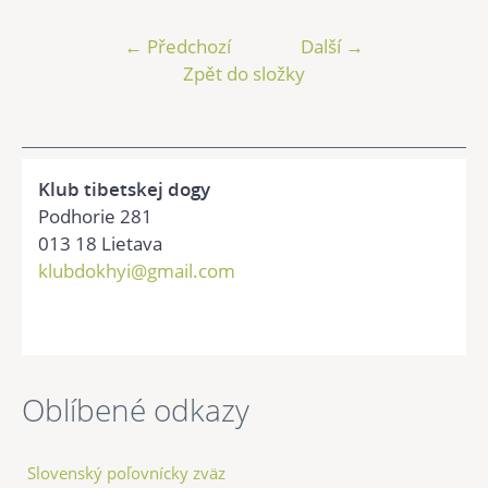
← Předchozí
Další →
Zpět do složky
Klub tibetskej dogy
Podhorie 281
013 18 Lietava
klubdokhyi@gmail.com
Oblíbené odkazy
Slovenský poľovnícky zväz