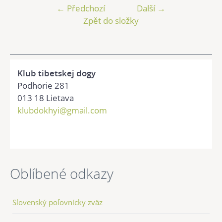
← Předchozí
Další →
Zpět do složky
Klub tibetskej dogy
Podhorie 281
013 18 Lietava
klubdokhyi@gmail.com
Oblíbené odkazy
Slovenský poľovnícky zväz