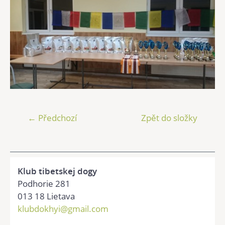
← Předchozí
Zpět do složky
Klub tibetskej dogy
Podhorie 281
013 18 Lietava
klubdokhyi@gmail.com