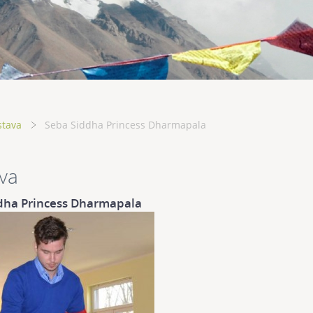
stava
Seba Siddha Princess Dharmapala
va
dha Princess Dharmapala