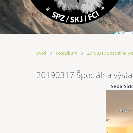
Úvod
Fotoalbum
20190317 Špeciálna vý
20190317 Špeciálna výsta
Seba Sid