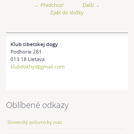
← Předchozí
Další →
Zpět do složky
Klub tibetskej dogy
Podhorie 281
013 18 Lietava
klubdokhyi@gmail.com
Oblíbené odkazy
Slovenský poľovnícky zväz