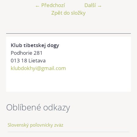
← Předchozí
Další →
Zpět do složky
Klub tibetskej dogy
Podhorie 281
013 18 Lietava
klubdokhyi@gmail.com
Oblíbené odkazy
Slovenský poľovnícky zväz