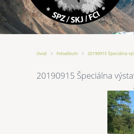
Úvod
Fotoalbum
20190915 Špeciálna vý
20190915 Špeciálna výsta