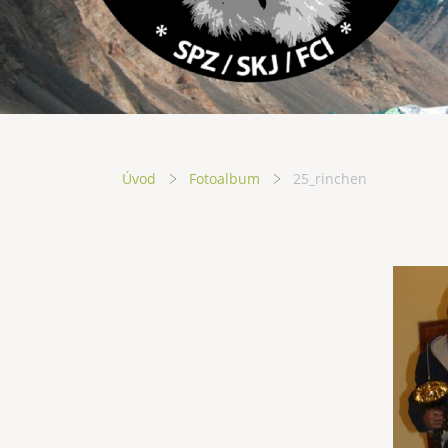
Úvod
Fotoalbum
25_rinchen