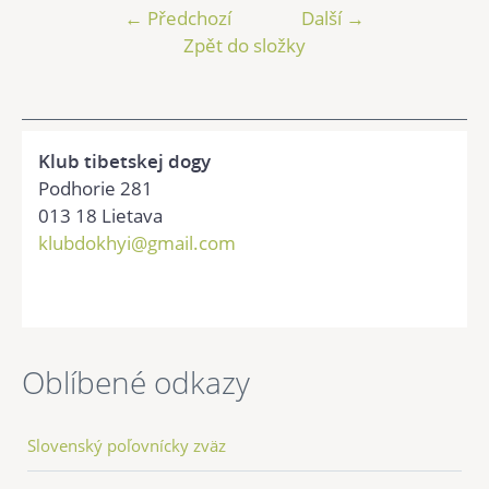
← Předchozí
Další →
Zpět do složky
Klub tibetskej dogy
Podhorie 281
013 18 Lietava
klubdokhyi@gmail.com
Oblíbené odkazy
Slovenský poľovnícky zväz