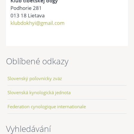
Klub tibetskej dogy
Podhorie 281
013 18 Lietava
klubdokhyi@gmail.com
Oblíbené odkazy
Slovenský poľovnícky zväz
Slovenská kynologická jednota
Federation cynologique internationale
Vyhledávání