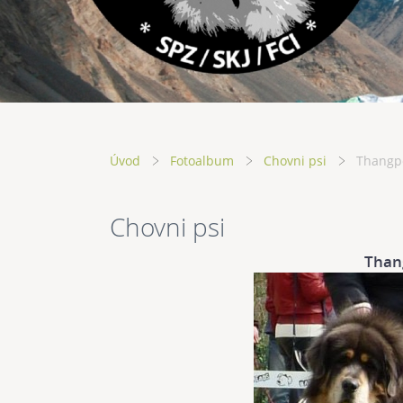
Úvod
Fotoalbum
Chovni psi
Thangpo
Chovni psi
Than