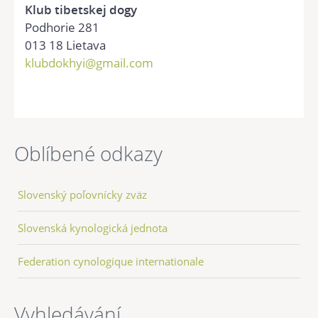
Klub tibetskej dogy
Podhorie 281
013 18 Lietava
klubdokhyi@gmail.com
Oblíbené odkazy
Slovenský poľovnícky zväz
Slovenská kynologická jednota
Federation cynologique internationale
Vyhledávání