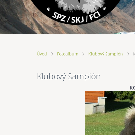
Úvod
Fotoalbum
Klubový šampión
Klubový šampión
K