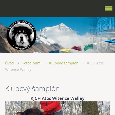
Úvod
Fotoalbum
Klubový šampión
KJCH Atos
Witence Walley
Klubový šampión
KJCH Atos Witence Walley