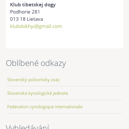
Klub tibetskej dogy
Podhorie 281
013 18 Lietava
klubdokhyi@gmail.com
Oblíbené odkazy
Slovenský poľovnícky zväz
Slovenská kynologická jednota
Federation cynologique internationale
Vyhledávání