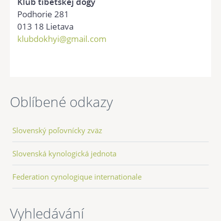
Klub tibetskej dogy
Podhorie 281
013 18 Lietava
klubdokhyi@gmail.com
Oblíbené odkazy
Slovenský poľovnícky zväz
Slovenská kynologická jednota
Federation cynologique internationale
Vyhledávání