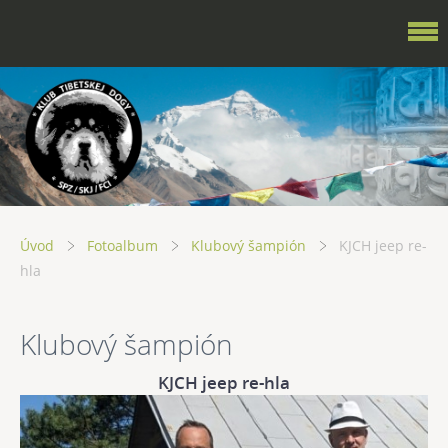
Úvod
Fotoalbum
Klubový šampión
KJCH jeep re-
hla
Klubový šampión
KJCH jeep re-hla