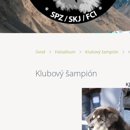
Úvod
Fotoalbum
Klubový šampión
Klubový šampión
K