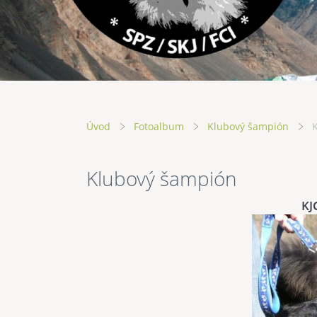
Úvod
Fotoalbum
Klubový šampión
Klubový šampión
KJ