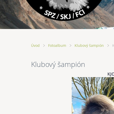
Úvod
Fotoalbum
Klubový šampión
Klubový šampión
KJ