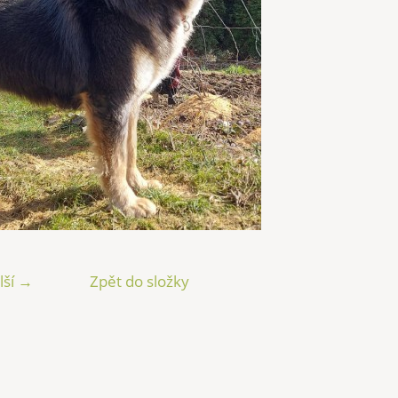
lší →
Zpět do složky