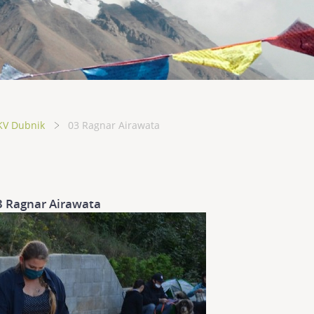
KV Dubnik
03 Ragnar Airawata
3 Ragnar Airawata