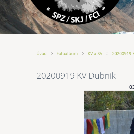
Úvod
Fotoalbum
KV a SV
20200919 
20200919 KV Dubnik
0