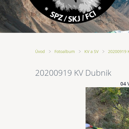
Úvod
Fotoalbum
KV a SV
20200919 
20200919 KV Dubnik
04 