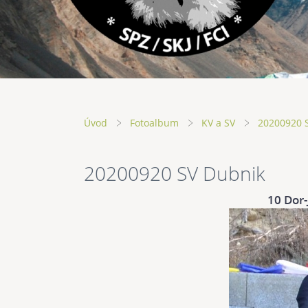
Úvod
Fotoalbum
KV a SV
20200920 
20200920 SV Dubnik
10 Dor