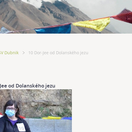
SV Dubnik
10 Dor-Jee od Dolanského jezu
-Jee od Dolanského jezu