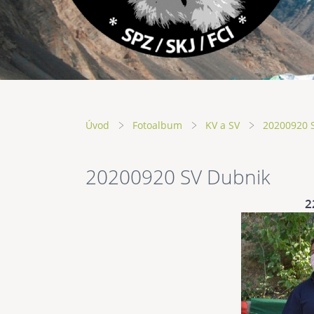
Úvod
Fotoalbum
KV a SV
20200920 
20200920 SV Dubnik
2