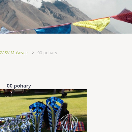
KV SV Mošovce
00 pohary
00 pohary