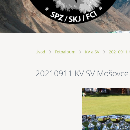
Úvod
Fotoalbum
KV a SV
20210911 
20210911 KV SV Mošovce