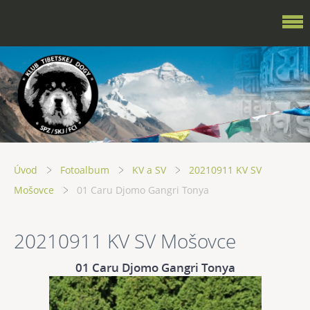
Úvod
Fotoalbum
KV a SV
20210911 KV SV
Mošovce
01 Caru Djomo Gangri Tonya
20210911 KV SV Mošovce
01 Caru Djomo Gangri Tonya