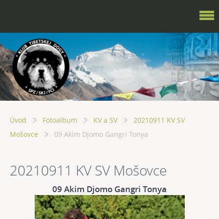
Úvod
Fotoalbum
KV a SV
20210911 KV SV
Mošovce
09 Akim Djomo Gangri Tonya
20210911 KV SV Mošovce
09 Akim Djomo Gangri Tonya