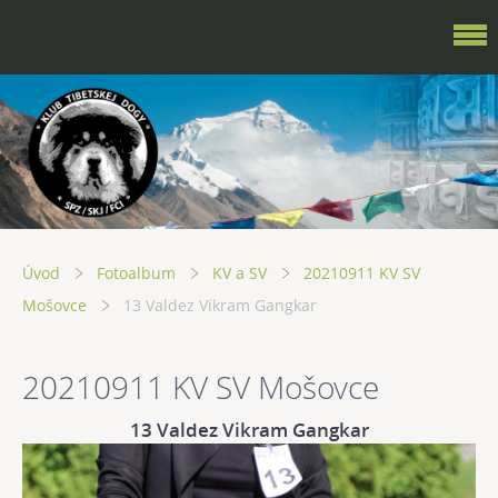
Úvod
Fotoalbum
KV a SV
20210911 KV SV
Mošovce
13 Valdez Vikram Gangkar
20210911 KV SV Mošovce
13 Valdez Vikram Gangkar