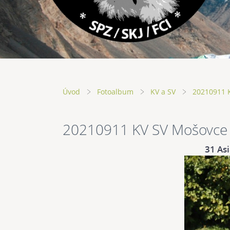
Úvod
Fotoalbum
KV a SV
20210911 
20210911 KV SV Mošovce
31 As