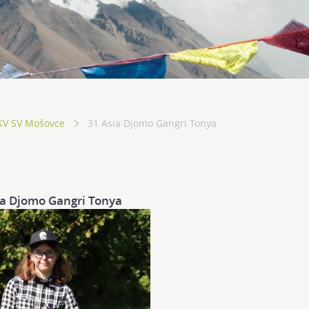
KV SV Mošovce
31 Asia Djomo Gangri Tonya
ia Djomo Gangri Tonya