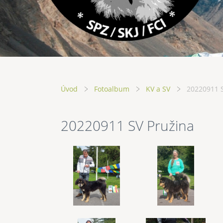
Úvod
Fotoalbum
KV a SV
20220911 
20220911 SV Pružina