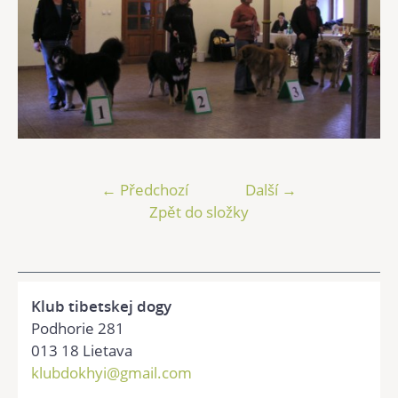
← Předchozí
Další →
Zpět do složky
Klub tibetskej dogy
Podhorie 281
013 18 Lietava
klubdokhyi@gmail.com