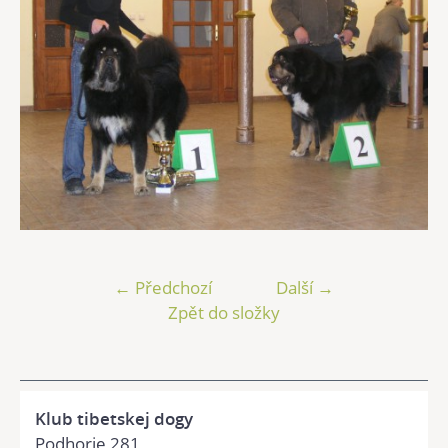
← Předchozí
Další →
Zpět do složky
Klub tibetskej dogy
Podhorie 281