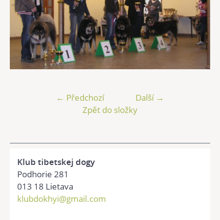
← Předchozí
Další →
Zpět do složky
Klub tibetskej dogy
Podhorie 281
013 18 Lietava
klubdokhyi@gmail.com